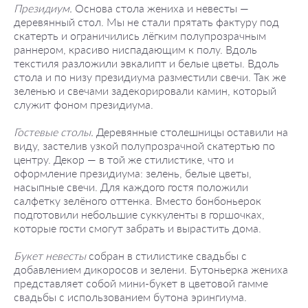
Президиум.
Основа стола жениха и невесты —
деревянный стол. Мы не стали прятать фактуру под
скатерть и ограничились лёгким полупрозрачным
раннером, красиво ниспадающим к полу. Вдоль
текстиля разложили эвкалипт и белые цветы. Вдоль
стола и по низу президиума разместили свечи. Так же
зеленью и свечами задекорировали камин, который
служит фоном президиума.
Гостевые столы.
Деревянные столешницы оставили на
виду, застелив узкой полупрозрачной скатертью по
центру. Декор — в той же стилистике, что и
оформление президиума: зелень, белые цветы,
насыпные свечи. Для каждого гостя положили
салфетку зелёного оттенка. Вместо бонбоньерок
подготовили небольшие суккуленты в горшочках,
которые гости смогут забрать и вырастить дома.
Букет невесты
собран в стилистике свадьбы с
добавлением дикоросов и зелени. Бутоньерка жениха
представляет собой мини-букет в цветовой гамме
свадьбы с использованием бутона эрингиума.